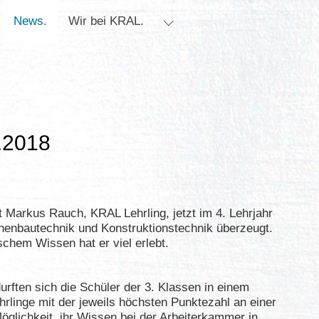
News.
Wir bei KRAL.
bmenu for "Lehre."
Submenu for "Wir bei KRAL.
.2018
st Markus Rauch, KRAL Lehrling, jetzt im 4. Lehrjahr
nenbautechnik und Konstruktionstechnik überzeugt.
schem Wissen hat er viel erlebt.
rften sich die Schüler der 3. Klassen in einem
hrlinge mit der jeweils höchsten Punktezahl an einer
Möglichkeit, ihr Wissen bei der Arbeiterkammer in