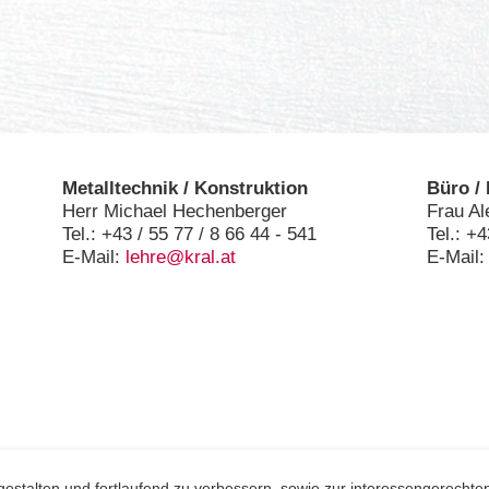
Metalltechnik / Konstruktion
Büro / 
Herr Michael Hechenberger
Frau A
Tel.: +43 / 55 77 / 8 66 44 - 541
Tel.: +4
E-Mail:
lehre@kral
.at
E-Mail
estalten und fortlaufend zu verbessern, sowie zur interessengerechten