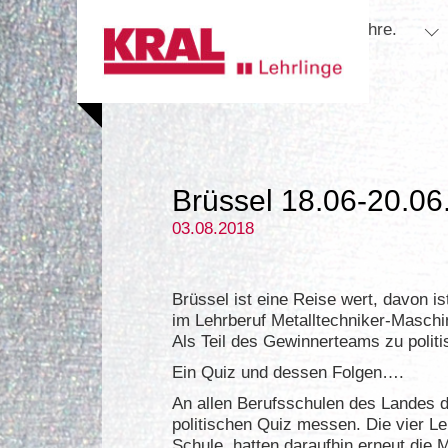
Skip to main content
Skip to page footer
Lehre.
Su
Brüssel 18.06-20.06
03.08.2018
Brüssel ist eine Reise wert, davon i
im Lehrberuf Metalltechniker-Maschi
Als Teil des Gewinnerteams zu politi
Ein Quiz und dessen Folgen….
An allen Berufsschulen des Landes du
politischen Quiz messen. Die vier Le
Schule, hatten daraufhin erneut die 