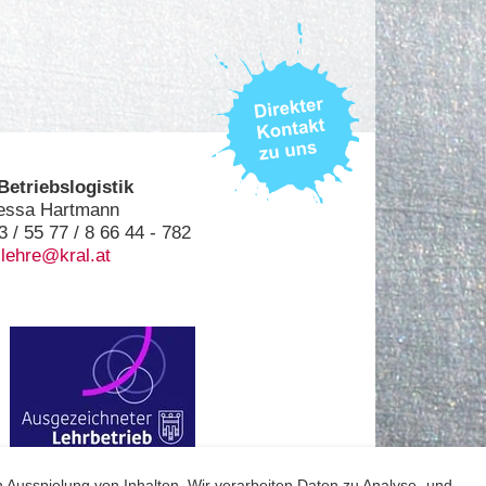
Betriebslogistik
lessa Hartmann
3 / 55 77 / 8 66 44 - 782
:
lehre@kral
.at
 Ausspielung von Inhalten. Wir verarbeiten Daten zu Analyse- und